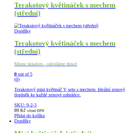
Terakotový květináček s mechem
(střední)
Doplňky
Terakotový květináček s mechem
(střední)
Máme skladem - odesíláme ihned
0
out of 5
(0)
Terakotový mini květináč V setu s mechem. Ideální zenový
doplněk ke každé zenové zahrádce.
SKU: 9-2-3
89
Kč
včetně DPH
Přidat do košíku
Doplňky