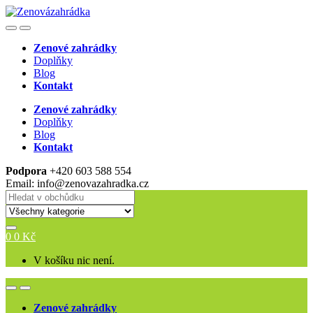
Skip
Skip
to
to
Open
Close
navigation
content
Zenové zahrádky
Doplňky
Blog
Kontakt
Zenové zahrádky
Doplňky
Blog
Kontakt
Podpora
+420 603 588 554
Email: info@zenovazahradka.cz
Search
for:
0
0
Kč
V košíku nic není.
Open
Close
Zenové zahrádky