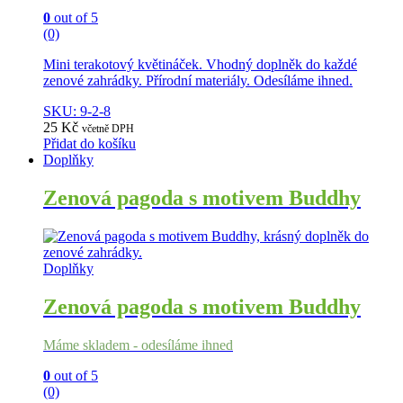
0
out of 5
(0)
Mini terakotový květináček. Vhodný doplněk do každé
zenové zahrádky. Přírodní materiály. Odesíláme ihned.
SKU: 9-2-8
25
Kč
včetně DPH
Přidat do košíku
Doplňky
Zenová pagoda s motivem Buddhy
Doplňky
Zenová pagoda s motivem Buddhy
Máme skladem - odesíláme ihned
0
out of 5
(0)