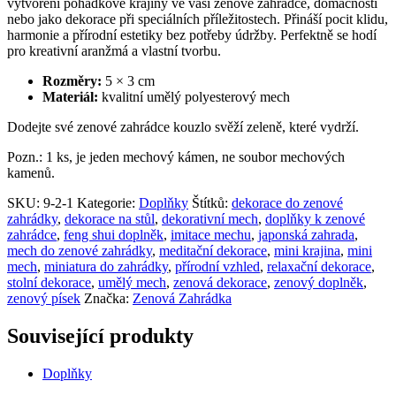
vytvoření pohádkové krajiny ve vaší zenové zahrádce, domácnosti
nebo jako dekorace při speciálních příležitostech. Přináší pocit klidu,
harmonie a přírodní estetiky bez potřeby údržby. Perfektně se hodí
pro kreativní aranžmá a vlastní tvorbu.
Rozměry:
5 × 3 cm
Materiál:
kvalitní umělý polyesterový mech
Dodejte své zenové zahrádce kouzlo svěží zeleně, které vydrží.
Pozn.: 1 ks, je jeden mechový kámen, ne soubor mechových
kamenů.
SKU:
9-2-1
Kategorie:
Doplňky
Štítků:
dekorace do zenové
zahrádky
,
dekorace na stůl
,
dekorativní mech
,
doplňky k zenové
zahrádce
,
feng shui doplněk
,
imitace mechu
,
japonská zahrada
,
mech do zenové zahrádky
,
meditační dekorace
,
mini krajina
,
mini
mech
,
miniatura do zahrádky
,
přírodní vzhled
,
relaxační dekorace
,
stolní dekorace
,
umělý mech
,
zenová dekorace
,
zenový doplněk
,
zenový písek
Značka:
Zenová Zahrádka
Související produkty
Doplňky