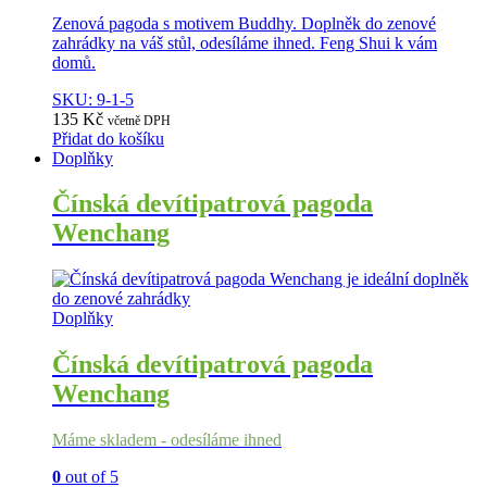
Zenová pagoda s motivem Buddhy. Doplněk do zenové
zahrádky na váš stůl, odesíláme ihned. Feng Shui k vám
domů.
SKU: 9-1-5
135
Kč
včetně DPH
Přidat do košíku
Doplňky
Čínská devítipatrová pagoda
Wenchang
Doplňky
Čínská devítipatrová pagoda
Wenchang
Máme skladem - odesíláme ihned
0
out of 5