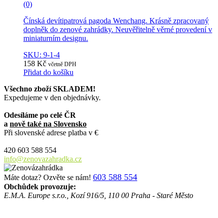
(0)
Čínská devítipatrová pagoda Wenchang. Krásně zpracovaný
doplněk do zenové zahrádky. Neuvěřitelně věrné provedení v
miniaturním designu.
SKU: 9-1-4
158
Kč
včetně DPH
Přidat do košíku
Všechno zboží SKLADEM!
Expedujeme v den objednávky.
Odesíláme po celé ČR
a
nově také na Slovensko
Při slovenské adrese platba v €
420 603 588 554
info@zenovazahradka.cz
603 588 554
Máte dotaz? Ozvěte se nám!
Obchůdek provozuje:
E.M.A. Europe s.r.o., Kozí 916/5, 110 00 Praha - Staré Město