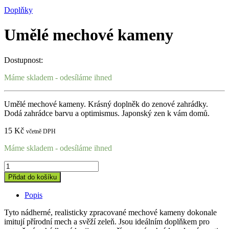
Doplňky
Umělé mechové kameny
Dostupnost:
Máme skladem - odesíláme ihned
Umělé mechové kameny. Krásný doplněk do zenové zahrádky.
Dodá zahrádce barvu a optimismus. Japonský zen k vám domů.
15
Kč
včetně DPH
Máme skladem - odesíláme ihned
Umělé
mechové
Přidat do košíku
kameny
quantity
Popis
Tyto nádherné, realisticky zpracované mechové kameny dokonale
imitují přírodní mech a svěží zeleň. Jsou ideálním doplňkem pro