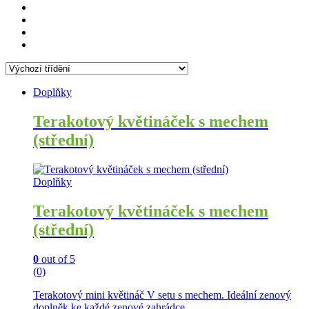
Doplňky
Terakotový květináček s mechem
(střední)
Doplňky
Terakotový květináček s mechem
(střední)
0
out of 5
(0)
Terakotový mini květináč V setu s mechem. Ideální zenový
doplněk ke každé zenové zahrádce.