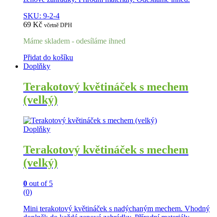
SKU: 9-2-4
69
Kč
včetně DPH
Máme skladem - odesíláme ihned
Přidat do košíku
Doplňky
Terakotový květináček s mechem
(velký)
Doplňky
Terakotový květináček s mechem
(velký)
0
out of 5
(0)
Mini terakotový květináček s nadýchaným mechem. Vhodný