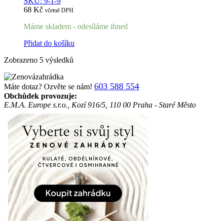
SKU: 9-1-9
68
Kč
včetně DPH
Máme skladem - odesíláme ihned
Přidat do košíku
Zobrazeno 5 výsledků
603 588 554
Máte dotaz? Ozvěte se nám!
Obchůdek provozuje:
E.M.A. Europe s.r.o., Kozí 916/5, 110 00 Praha - Staré Město