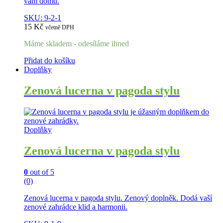
vám domů.
SKU: 9-2-1
15
Kč
včetně DPH
Máme skladem - odesíláme ihned
Přidat do košíku
Doplňky
Zenová lucerna v pagoda stylu
Doplňky
Zenová lucerna v pagoda stylu
0
out of 5
(0)
Zenová lucerna v pagoda stylu. Zenový doplněk. Dodá vaší
zenové zahrádce klid a harmonii.