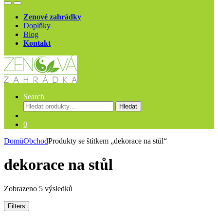
Open
Close
Zenové zahrádky
Doplňky
Blog
Kontakt
Search
Hledat:
Hledat
0
Domů
Obchod
Produkty se štítkem „dekorace na stůl“
dekorace na stůl
Zobrazeno 5 výsledků
Filters