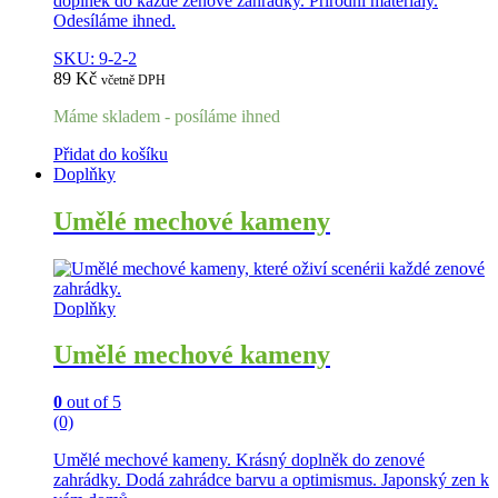
doplněk do každé zenové zahrádky. Přírodní materiály.
Odesíláme ihned.
SKU: 9-2-2
89
Kč
včetně DPH
Máme skladem - posíláme ihned
Přidat do košíku
Doplňky
Umělé mechové kameny
Doplňky
Umělé mechové kameny
0
out of 5
(0)
Umělé mechové kameny. Krásný doplněk do zenové
zahrádky. Dodá zahrádce barvu a optimismus. Japonský zen k