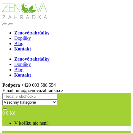
Skip
Skip
to
to
navigation
content
Open
Close
Zenové zahrádky
Doplňky
Blog
Kontakt
Zenové zahrádky
Doplňky
Blog
Kontakt
Podpora
+420 603 588 554
Email: info@zenovazahradka.cz
Search
for:
0
0
Kč
V košíku nic není.