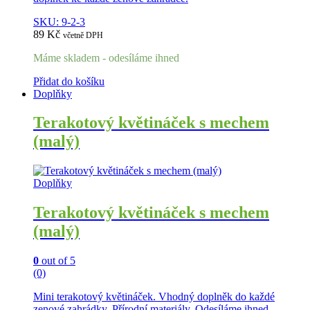
SKU: 9-2-3
89
Kč
včetně DPH
Máme skladem - odesíláme ihned
Přidat do košíku
Doplňky
Terakotový květináček s mechem
(malý)
Doplňky
Terakotový květináček s mechem
(malý)
0
out of 5
(0)
Mini terakotový květináček. Vhodný doplněk do každé
zenové zahrádky. Přírodní materiály. Odesíláme ihned.