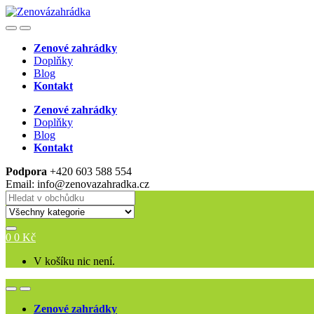
Skip
Skip
to
to
Open
Close
navigation
content
Zenové zahrádky
Doplňky
Blog
Kontakt
Zenové zahrádky
Doplňky
Blog
Kontakt
Podpora
+420 603 588 554
Email: info@zenovazahradka.cz
Search
for:
0
0
Kč
V košíku nic není.
Open
Close
Zenové zahrádky