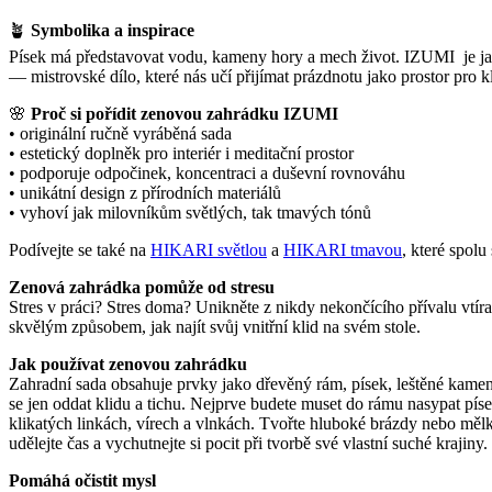
🪴
Symbolika a inspirace
Písek má představovat vodu, kameny hory a mech život. IZUMI je jak
— mistrovské dílo, které nás učí přijímat prázdnotu jako prostor pro k
🌸
Proč si pořídit zenovou zahrádku IZUMI
• originální ručně vyráběná sada
• estetický doplněk pro interiér i meditační prostor
• podporuje odpočinek, koncentraci a duševní rovnováhu
• unikátní design z přírodních materiálů
• vyhoví jak milovníkům světlých, tak tmavých tónů
Podívejte se také na
HIKARI světlou
a
HIKARI tmavou
, které spolu
Zenová zahrádka pomůže od stresu
Stres v práci? Stres doma? Unikněte z nikdy nekončícího přívalu vt
skvělým způsobem, jak najít svůj vnitřní klid na svém stole.
Jak používat zenovou zahrádku
Zahradní sada obsahuje prvky jako dřevěný rám, písek, leštěné kameny
se jen oddat klidu a tichu. Nejprve budete muset do rámu nasypat pís
klikatých linkách, vírech a vlnkách. Tvořte hluboké brázdy nebo mělké ř
udělejte čas a vychutnejte si pocit při tvorbě své vlastní suché krajiny.
Pomáhá očistit mysl