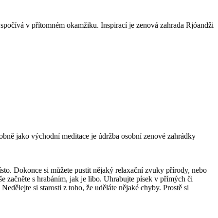
 spočívá v přítomném okamžiku. Inspirací je zenová zahrada Rjóandži
odobně jako východní meditace je údržba osobní zenové zahrádky
ísto. Dokonce si můžete pustit nějaký relaxační zvuky přírody, nebo
 začněte s hrabáním, jak je libo. Uhrabujte písek v přímých či
edělejte si starosti z toho, že uděláte nějaké chyby. Prostě si