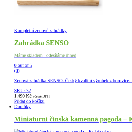
Kompletní zenové zahrádky
Zahrádka SENSO
Máme skladem - odesíláme ihned
0
out of 5
(0)
Zenová zahrádka SENSO. Český kvalitní výrobek z borovice. Ko
SKU: 32
1,490
Kč
včetně DPH
Přidat do košíku
Doplňky
Miniaturní čínská kamenná pagoda – 