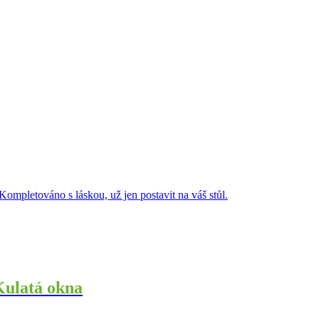
mpletováno s láskou, už jen postavit na váš stůl.
Kulatá okna