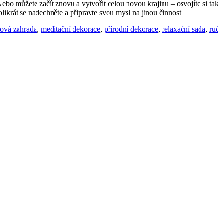
ebo můžete začít znovu a vytvořit celou novou krajinu – osvojíte si ta
likrát se nadechněte a připravte svou mysl na jinou činnost.
nová zahrada
,
meditační dekorace
,
přírodní dekorace
,
relaxační sada
,
ru