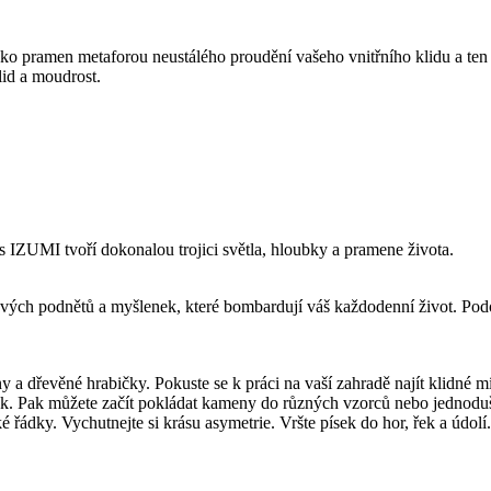
o pramen metaforou neustálého proudění vašeho vnitřního klidu a ten
lid a moudrost.
 s IZUMI tvoří dokonalou trojici světla, hloubky a pramene života.
íravých podnětů a myšlenek, které bombardují váš každodenní život. P
 a dřevěné hrabičky. Pokuste se k práci na vaší zahradě najít klidné m
ek. Pak můžete začít pokládat kameny do různých vzorců nebo jednoduše
ádky. Vychutnejte si krásu asymetrie. Vršte písek do hor, řek a údolí. N