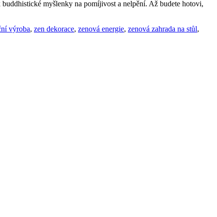
k buddhistické myšlenky na pomíjivost a nelpění. Až budete hotovi,
ční výroba
,
zen dekorace
,
zenová energie
,
zenová zahrada na stůl
,