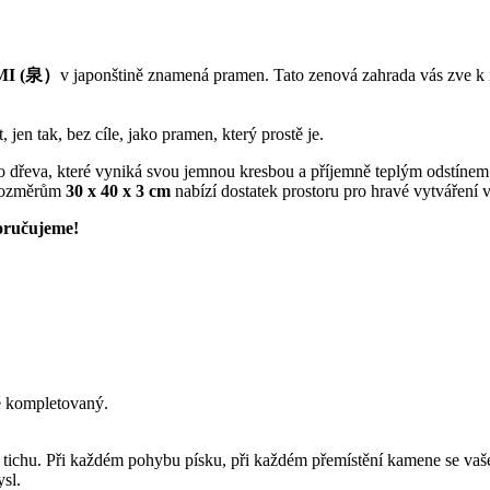
MI (泉）
v japonštině znamená pramen. Tato zenová zahrada vás zve k
 jen tak, bez cíle, jako pramen, který prostě je.
 dřeva, které vyniká svou jemnou kresbou a příjemně teplým odstínem.
rozměrům
30 x 40 x 3 cm
nabízí dostatek prostoru pro hravé vytváření v
poručujeme!
ě kompletovaný.
 tichu. Při každém pohybu písku, při každém přemístění kamene se vaše
ysl.