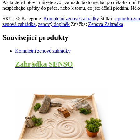
Až budete hotovi, můžete svou zahradu takto nechat po několik dní. N
nespěchejte zpátky do práce, nebo k tomu, co jste dělali předtím. Něko
SKU:
36
Kategorie:
Kompletní zenové zahrádky
Štítků:
japonská ze
zenová zahrádka
,
zenový doplněk
Značka:
Zenová Zahrádka
Související produkty
Kompletní zenové zahrádky
Zahrádka SENSO