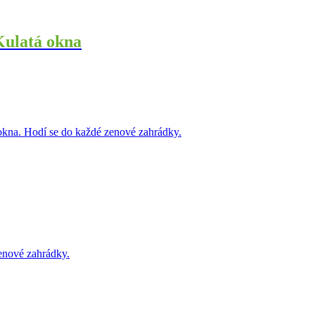
Kulatá okna
okna. Hodí se do každé zenové zahrádky.