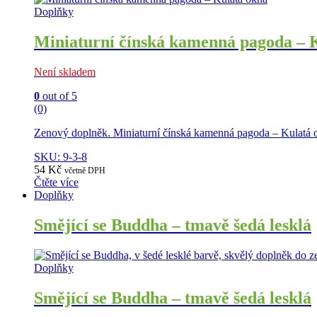
Doplňky
Miniaturní čínská kamenná pagoda – 
Není skladem
0
out of 5
(0)
Zenový doplněk. Miniaturní čínská kamenná pagoda – Kulatá 
SKU: 9-3-8
54
Kč
včetně DPH
Čtěte více
Doplňky
Smějící se Buddha – tmavě šedá lesklá
Doplňky
Smějící se Buddha – tmavě šedá lesklá