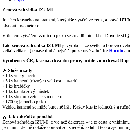
Zenová zahrádka IZUMI
Je něco krásného na prameni, který tiše vyvěrá ze zemi, a právě
IZU
plynout, uvolněte se.
V tichém vytváření vzorů do písku se zrcadlí mír a klid. Dovolte si být,
Tato
zenová zahrádka IZUMI
je vyrobena ze světlého borovicového
velké velikosti (je naše druhá největší po zenové zahrádce
Haruto
a 
Vyrobeno v ČR, krásná a kvalitní práce, ucítíte vůni dřeva! Do
🌿
Složení sady
• 1 ks velký mech
• 5 ks kamenů (různých velikostí a tvarů)
• 1 ks hrabičky
• 1 ks bambusový můstek
• 1 ks střední květináč s mechem
• 1700 g jemného písku
Vzhled kamenů se může barevně lišit. Každý kus je jedinečný a ručn
🌼
Jak zahrádka pomáhá
Zenová zahrádka IZUMI je víc než dekorace – je to cesta k vnitřnímu
pár minut denně dokáže obnovit soustředění, zklidnit tělo a zjemnit m