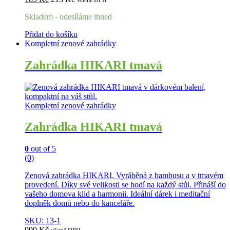
Skladem - odesíláme ihned
Přidat do košíku
Kompletní zenové zahrádky
Zahrádka HIKARI tmavá
Kompletní zenové zahrádky
Zahrádka HIKARI tmavá
0
out of 5
(0)
Zenová zahrádka HIKARI. Vyráběná z bambusu a v tmavém
provedení. Díky své velikosti se hodí na každý stůl. Přináší do
vašeho domova klid a harmonii. Ideální dárek i meditační
doplněk domů nebo do kanceláře.
SKU: 13-1
990
Kč