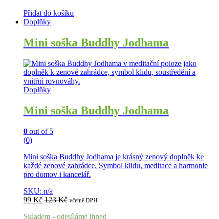
Přidat do košíku
Doplňky
Mini soška Buddhy Jodhama
Doplňky
Mini soška Buddhy Jodhama
0
out of 5
(0)
Mini soška Buddhy Jodhama je krásný zenový doplněk ke
každé zenové zahrádce. Symbol klidu, meditace a harmonie
pro domov i kancelář.
SKU: n/a
99
Kč
123
Kč
včetně DPH
Skladem - odesíláme ihned