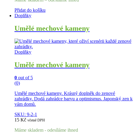
Přidat do košíku
Doplňky
Umělé mechové kameny
Doplňky
Umělé mechové kameny
0
out of 5
(0)
Umělé mechové kameny. Krásný doplněk do zenové
zahrádky. Dodá zahrádce barvu a optimismus. Japonský zen k
vám domů.
SKU: 9-2-1
15
Kč
včetně DPH
Máme skladem - odesíláme ihned