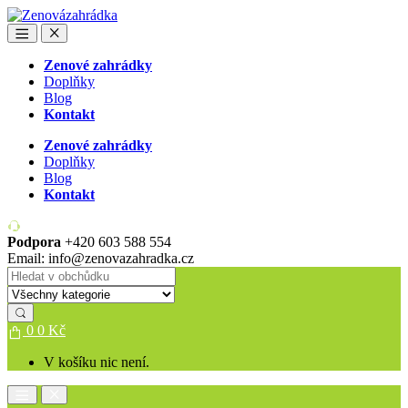
Skip
Skip
to
to
Open
Close
navigation
content
Zenové zahrádky
Doplňky
Blog
Kontakt
Zenové zahrádky
Doplňky
Blog
Kontakt
Podpora
+420 603 588 554
Email: info@zenovazahradka.cz
Search
for:
0
0
Kč
V košíku nic není.
Open
Close