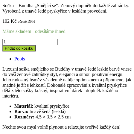
Soška – Buddha „Smějící se“. Zenový doplněk do každé zahrádky.
Vyrobená z tmavě šedé pryskyřice v lesklém provedení.
102
Kč
včetně DPH
Máme skladem - odesíláme ihned
Smějící
se
Přidat do košíku
Buddha
–
Popis
tmavě
šedá
Luxusní soška smějícího se Buddhy v tmavě šedé lesklé barvě vnese
lesklá
do vaší zenové zahrádky styl, eleganci a silnou pozitivní energii.
quantity
Jeho radostný úsměv vás denně nabije optimismem a připomene, jak
snadné je žít s lehkostí. Dokonalé zpracování z kvalitní pryskyřice
dělá z této sošky krásný, inspirativní dárek i doplněk každého
interiéru.
Materiál:
kvalitní pryskyřice
Barva:
tmavě šedá (lesklá)
Rozměry:
4,5 × 3,5 × 2,5 cm
Nechte svou mysl volně plynout a relaxujte tvořivě každý den!