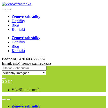
Skip
Skip
to
to
Open
Close
navigation
content
Zenové zahrádky
Doplňky
Blog
Kontakt
Zenové zahrádky
Doplňky
Blog
Kontakt
Podpora
+420 603 588 554
Email: info@zenovazahradka.cz
Search for:
0
0
Kč
V košíku nic není.
Open
Close
Zenové zahrádky