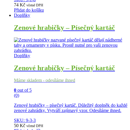
74
Kč
včetně DPH
Přidat do košíku
Doplňky
Zenové hrabičky – Písečný kartáč
Doplňky
Zenové hrabičky – Písečný kartáč
Máme skladem - odesíláme ihned
0
out of 5
(0)
Zenové hrabičky – písečný kartáč. Důležitý doplněk do každé
zenové zahrádky. Vytváří zajímavý vzor. Odesíláme ihned.
SKU: 9-3-3
50
Kč
včetně DPH