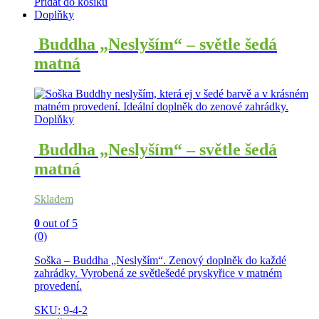
Přidat do košíku
Doplňky
Buddha „Neslyším“ – světle šedá
matná
Doplňky
Buddha „Neslyším“ – světle šedá
matná
Skladem
0
out of 5
(0)
Soška – Buddha „Neslyším“. Zenový doplněk do každé
zahrádky. Vyrobená ze světlešedé pryskyřice v matném
provedení.
SKU: 9-4-2