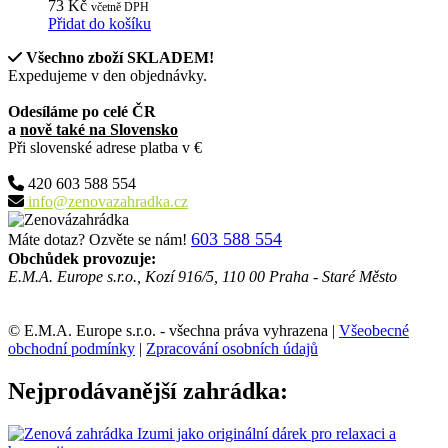
73
Kč
včetně DPH
Přidat do košíku
Všechno zboží SKLADEM!
Expedujeme v den objednávky.
Odesíláme po celé ČR
a
nově také na Slovensko
Při slovenské adrese platba v €
420 603 588 554
info@zenovazahradka.cz
603 588 554
Máte dotaz? Ozvěte se nám!
Obchůdek provozuje:
E.M.A. Europe s.r.o., Kozí 916/5, 110 00 Praha - Staré Město
© E.M.A. Europe s.r.o. - všechna práva vyhrazena |
Všeobecné
obchodní podmínky
|
Zpracování osobních údajů
Nejprodávanější zahrádka: