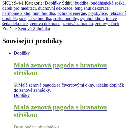
SKU:
9-4-1
Kategorie:
Doplňky
Štítků:
buddha
,
buddhistická soška
,
dárek pro meditaci
,
duchovní dekorace
,
feng shui dekorace
,
harmonie a klid
,
mini buddha
,
ochrana energie
,
pryskyřice
,
relaxační
doplněk
,
smějící se buddha
,
soška buddhy
,
symbol klidu
,
tmavě
šedá dekorace
,
zenová dekorace
,
zenová zahrádka
,
zenový dárek
Značka:
Zenová Zahrádka
Související produkty
Doplňky
Malá zenová pagoda s hranatou
stříškou
Doplňky
Malá zenová pagoda s hranatou
stříškou
Dostupné na objednávku