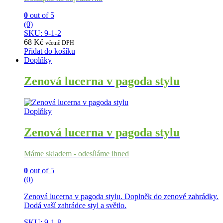
0
out of 5
(0)
SKU: 9-1-2
68
Kč
včetně DPH
Přidat do košíku
Doplňky
Zenová lucerna v pagoda stylu
Doplňky
Zenová lucerna v pagoda stylu
Máme skladem - odesíláme ihned
0
out of 5
(0)
Zenová lucerna v pagoda stylu. Doplněk do zenové zahrádky.
Dodá vaší zahrádce styl a světlo.
SKU: 9-1-8