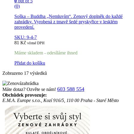
0
out of 5
(0)
Soška – Buddha „Nemluvím“. Zenový doplněk do každé
zahrádky. Vyrobená z tmavě šedé pryskyřice v lesklém
provedení.
SKU: 9-4-7
81
Kč
včetně DPH
Máme skladem - odesíláme ihned
Přidat do košíku
Zobrazeno 17 výsledků
603 588 554
Máte dotaz? Ozvěte se nám!
Obchůdek provozuje:
E.M.A. Europe s.r.o., Kozí 916/5, 110 00 Praha - Staré Město