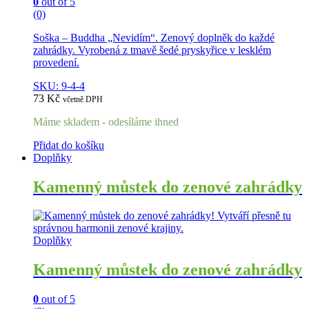
0
out of 5
(0)
Soška – Buddha „Nevidím“. Zenový doplněk do každé
zahrádky. Vyrobená z tmavě šedé pryskyřice v lesklém
provedení.
SKU: 9-4-4
73
Kč
včetně DPH
Máme skladem - odesíláme ihned
Přidat do košíku
Doplňky
Kamenný můstek do zenové zahrádky
Doplňky
Kamenný můstek do zenové zahrádky
0
out of 5