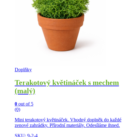
Doplňky
Terakotový květináček s mechem
(malý)
0
out of 5
(0)
Mini terakotový květináček. Vhodný doplněk do každé
zenové zahrádky. Přírodní materiály. Odesíláme ihned.
SKU: 9-2-4