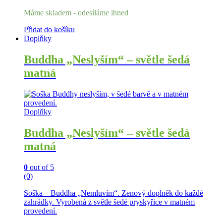
Máme skladem - odesíláme ihned
Přidat do košíku
Doplňky
Buddha „Neslyším“ – světle šedá
matná
Doplňky
Buddha „Neslyším“ – světle šedá
matná
0
out of 5
(0)
Soška – Buddha „Nemluvím“. Zenový doplněk do každé
zahrádky. Vyrobená z světle šedé pryskyřice v matném
provedení.