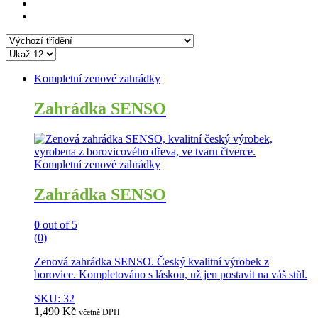
Kompletní zenové zahrádky
Zahrádka SENSO
Kompletní zenové zahrádky
Zahrádka SENSO
0
out of 5
(0)
Zenová zahrádka SENSO. Český kvalitní výrobek z
borovice. Kompletováno s láskou, už jen postavit na váš stůl.
SKU: 32
1,490
Kč
včetně DPH