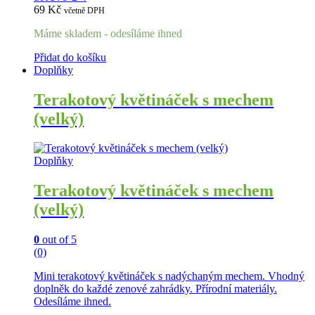
69
Kč
včetně DPH
Máme skladem - odesíláme ihned
Přidat do košíku
Doplňky
Terakotový květináček s mechem
(velký)
Doplňky
Terakotový květináček s mechem
(velký)
0
out of 5
(0)
Mini terakotový květináček s nadýchaným mechem. Vhodný
doplněk do každé zenové zahrádky. Přírodní materiály.
Odesíláme ihned.