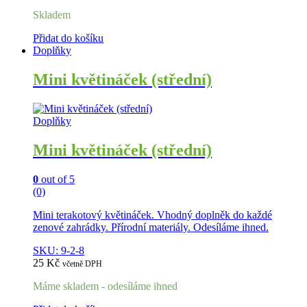
Skladem
Přidat do košíku
Doplňky
Mini květináček (střední)
Doplňky
Mini květináček (střední)
0
out of 5
(0)
Mini terakotový květináček. Vhodný doplněk do každé
zenové zahrádky. Přírodní materiály. Odesíláme ihned.
SKU: 9-2-8
25
Kč
včetně DPH
Máme skladem - odesíláme ihned