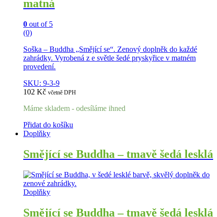
matná
0
out of 5
(0)
Soška – Buddha „Smějící se“. Zenový doplněk do každé
zahrádky. Vyrobená z e světle šedé pryskyřice v matném
provedení.
SKU: 9-3-9
102
Kč
včetně DPH
Máme skladem - odesíláme ihned
Přidat do košíku
Doplňky
Smějící se Buddha – tmavě šedá lesklá
Doplňky
Smějící se Buddha – tmavě šedá lesklá