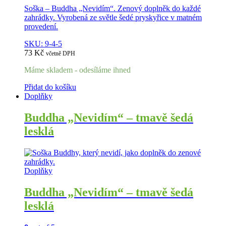
Soška – Buddha „Nevidím“. Zenový doplněk do každé
zahrádky. Vyrobená ze světle šedé pryskyřice v matném
provedení.
SKU: 9-4-5
73
Kč
včetně DPH
Máme skladem - odesíláme ihned
Přidat do košíku
Doplňky
Buddha „Nevidím“ – tmavě šedá
lesklá
Doplňky
Buddha „Nevidím“ – tmavě šedá
lesklá