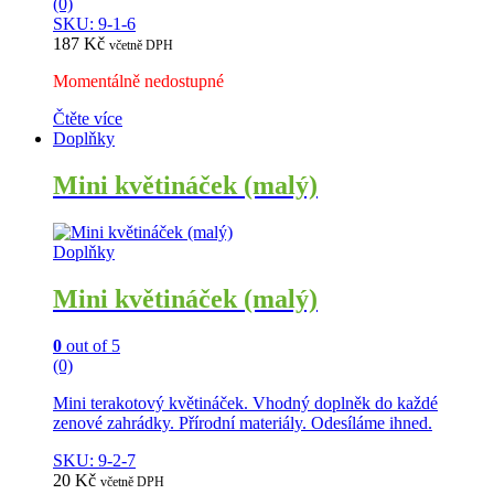
(0)
SKU: 9-1-6
187
Kč
včetně DPH
Momentálně nedostupné
Čtěte více
Doplňky
Mini květináček (malý)
Doplňky
Mini květináček (malý)
0
out of 5
(0)
Mini terakotový květináček. Vhodný doplněk do každé
zenové zahrádky. Přírodní materiály. Odesíláme ihned.
SKU: 9-2-7
20
Kč
včetně DPH