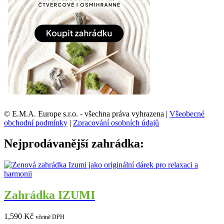
© E.M.A. Europe s.r.o. - všechna práva vyhrazena |
Všeobecné
obchodní podmínky
|
Zpracování osobních údajů
Nejprodávanější zahrádka:
Zahrádka IZUMI
1,590
Kč
včetně DPH