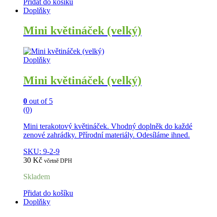
Přidat do košíku
Doplňky
Mini květináček (velký)
Doplňky
Mini květináček (velký)
0
out of 5
(0)
Mini terakotový květináček. Vhodný doplněk do každé
zenové zahrádky. Přírodní materiály. Odesíláme ihned.
SKU: 9-2-9
30
Kč
včetně DPH
Skladem
Přidat do košíku
Doplňky