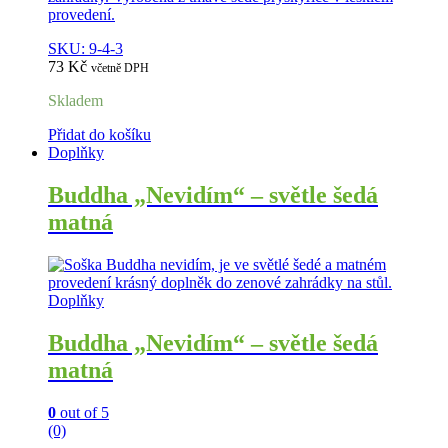
provedení.
SKU: 9-4-3
73
Kč
včetně DPH
Skladem
Přidat do košíku
Doplňky
Buddha „Nevidím“ – světle šedá
matná
Doplňky
Buddha „Nevidím“ – světle šedá
matná
0
out of 5
(0)