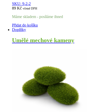
SKU: 9-2-2
89
Kč
včetně DPH
Máme skladem - posíláme ihned
Přidat do košíku
Doplňky
Umělé mechové kameny