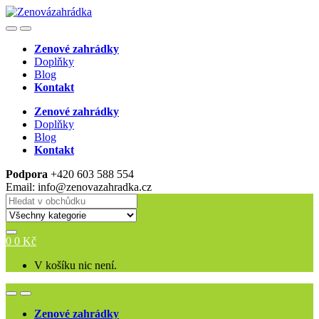
Skip
Skip
to
to
Open
Close
navigation
content
Zenové zahrádky
Doplňky
Blog
Kontakt
Zenové zahrádky
Doplňky
Blog
Kontakt
Podpora
+420 603 588 554
Email: info@zenovazahradka.cz
Search
for:
0
0
Kč
V košíku nic není.
Open
Close
Zenové zahrádky