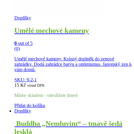
Doplňky
Umělé mechové kameny
0
out of 5
(0)
Umělé mechové kameny. Krásný doplněk do zenové
zahrádky. Dodá zahrádce barvu a optimismus. Japonský zen k
vám domů.
SKU: 9-2-1
15
Kč
včetně DPH
Máme skladem - odesíláme ihned
Přidat do košíku
Doplňky
Buddha „Nemluvím“ – tmavě šedá
lesklá