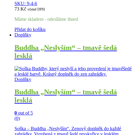
SKU: 9-4-6
73
Kč
včetně DPH
Máme skladem - odesíláme ihned
Přidat do košíku
Doplňky
Buddha „Neslyším“ – tmavě šedá
lesklá
Doplňky
Buddha „Neslyším“ – tmavě šedá
lesklá
0
out of 5
(0)
Soška – Buddha „Neslyším“. Zenový doplněk do každé
zahrádky. Vyrobená z tmavě šedé pryskyřice v lesklém