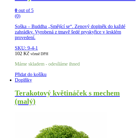
0
out of 5
(0)
Soška – Buddha „Smějící se“. Zenový doplněk do každé
zahrádky. Vyrobená z tmavě šedé pryskyřice v lesklém
provedení.
SKU: 9-4-1
102
Kč
včetně DPH
Máme skladem - odesíláme ihned
Přidat do košíku
Doplňky
Terakotový květináček s mechem
(malý)