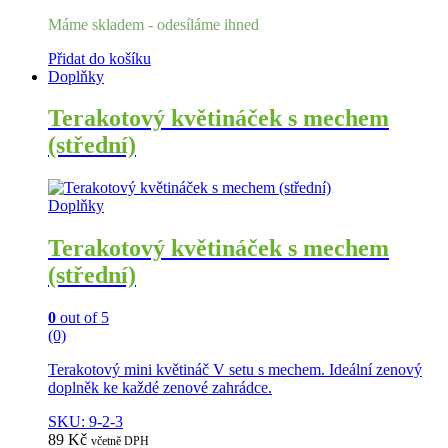
Máme skladem - odesíláme ihned
Přidat do košíku
Doplňky
Terakotový květináček s mechem
(střední)
Doplňky
Terakotový květináček s mechem
(střední)
0
out of 5
(0)
Terakotový mini květináč V setu s mechem. Ideální zenový
doplněk ke každé zenové zahrádce.
SKU: 9-2-3
89
Kč
včetně DPH