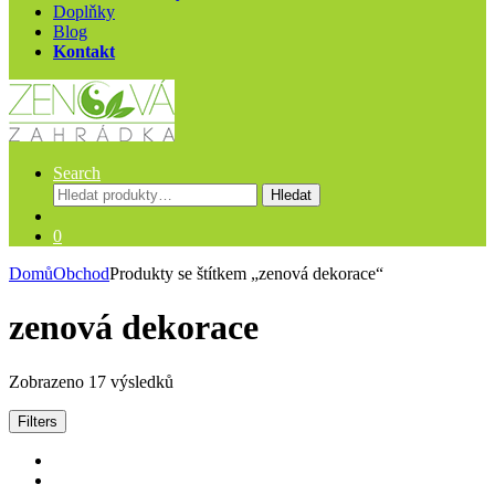
Doplňky
Blog
Kontakt
Search
Hledat:
Hledat
0
Domů
Obchod
Produkty se štítkem „zenová dekorace“
zenová dekorace
Zobrazeno 17 výsledků
Filters