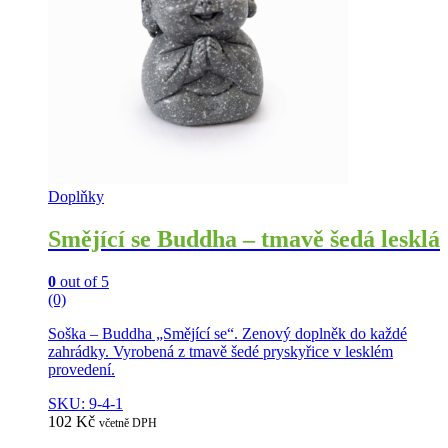
Doplňky
Smějící se Buddha – tmavě šedá lesklá
0
out of 5
(0)
Soška – Buddha „Smějící se“. Zenový doplněk do každé
zahrádky. Vyrobená z tmavě šedé pryskyřice v lesklém
provedení.
SKU: 9-4-1
102
Kč
včetně DPH