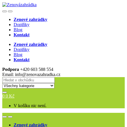
Skip
Skip
to
to
Open
Close
navigation
content
Zenové zahrádky
Doplňky
Blog
Kontakt
Zenové zahrádky
Doplňky
Blog
Kontakt
Podpora
+420 603 588 554
Email: info@zenovazahradka.cz
Search
for:
0
0
Kč
V košíku nic není.
Open
Close
Zenové zahrádky