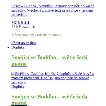
Soška – Buddha „Nevidím“. Zenový doplněk do každé
zahrádky. Vyrobená z tmavě šedé pryskyřice v lesklém
provedení.
SKU: 9-4-4
73
Kč
včetně DPH
Máme skladem - odesíláme ihned
Přidat do košíku
Doplňky
Smějící se Buddha – světle šedá
matná
Doplňky
Smějící se Buddha – světle šedá
matná