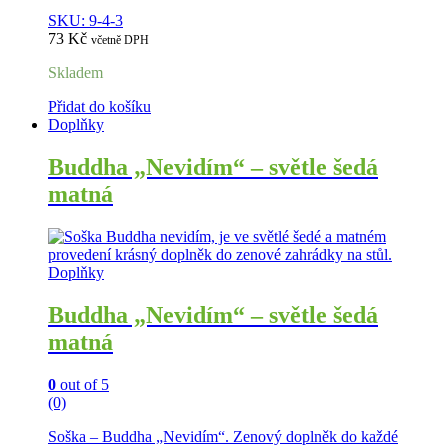
SKU: 9-4-3
73
Kč
včetně DPH
Skladem
Přidat do košíku
Doplňky
Buddha „Nevidím“ – světle šedá
matná
Doplňky
Buddha „Nevidím“ – světle šedá
matná
0
out of 5
(0)
Soška – Buddha „Nevidím“. Zenový doplněk do každé