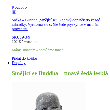
0
out of 5
(0)
Soška – Buddha „Smějící se“. Zenový doplněk do každé
zahrádky. Vyrobená z e světle šedé pryskyřice v matném
provedení.
SKU: 9-3-9
102
Kč
včetně DPH
Máme skladem - odesíláme ihned
Přidat do košíku
Doplňky
Smějící se Buddha – tmavě šedá lesklá