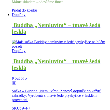
Máme skladem - odesíláme ihned
Přidat do košíku
Doplňky
Buddha „Nemluvím“ – tmavě šedá
lesklá
Doplňky
Buddha „Nemluvím“ – tmavě šedá
lesklá
0
out of 5
(0)
Soška – Buddha „Nemluvím“. Zenový doplněk do každé
zahrádky. Vyrobená z tmavě šedé pryskyřice v lesklém
provedení.
SKU: 9-4-7