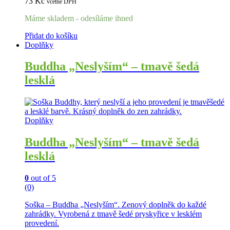
73
Kč
včetně DPH
Máme skladem - odesíláme ihned
Přidat do košíku
Doplňky
Buddha „Neslyším“ – tmavě šedá
lesklá
Doplňky
Buddha „Neslyším“ – tmavě šedá
lesklá
0
out of 5
(0)
Soška – Buddha „Neslyším“. Zenový doplněk do každé
zahrádky. Vyrobená z tmavě šedé pryskyřice v lesklém
provedení.