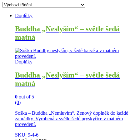
Doplňky
Buddha „Neslyším“ – světle šedá
matná
Doplňky
Buddha „Neslyším“ – světle šedá
matná
0
out of 5
(0)
Soška – Buddha „Nemluvím“. Zenový doplněk do každé
zahrádky. Vyrobená z světle šedé pryskyřice v matném
provedení.
SKU: 9-4-6