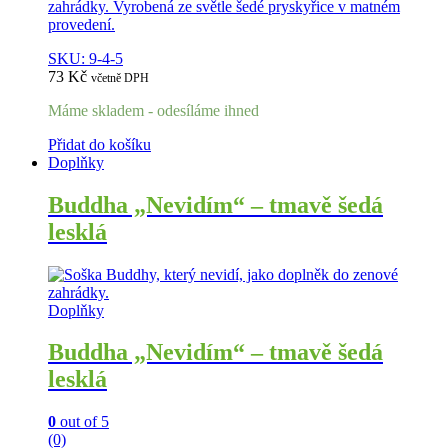
zahrádky. Vyrobená ze světle šedé pryskyřice v matném
provedení.
SKU: 9-4-5
73
Kč
včetně DPH
Máme skladem - odesíláme ihned
Přidat do košíku
Doplňky
Buddha „Nevidím“ – tmavě šedá
lesklá
Doplňky
Buddha „Nevidím“ – tmavě šedá
lesklá
0
out of 5
(0)