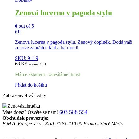
Zenová lucerna v pagoda stylu
0
out of 5
(0)
Zenová lucerna v pagoda stylu. Zenový doplněk. Dodá vaší
zenové zahrádce klid a harmonii.
SKU: 9-1-9
68
Kč
včetně DPH
Máme skladem - odesíláme ihned
Přidat do košíku
Zobrazeny 4 výsledky
603 588 554
Máte dotaz? Ozvěte se nám!
Obchůdek provozuje:
E.M.A. Europe s.r.o., Kozí 916/5, 110 00 Praha - Staré Město