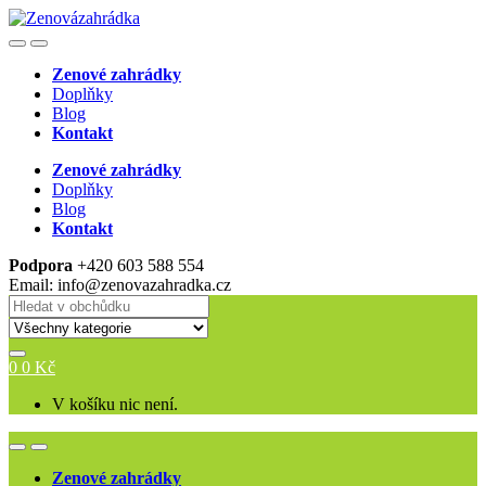
Skip
Skip
to
to
Open
Close
navigation
content
Zenové zahrádky
Doplňky
Blog
Kontakt
Zenové zahrádky
Doplňky
Blog
Kontakt
Podpora
+420 603 588 554
Email: info@zenovazahradka.cz
Search
for:
0
0
Kč
V košíku nic není.
Open
Close
Zenové zahrádky