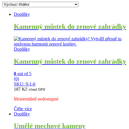
Doplňky
Kamenný můstek do zenové zahrádky
Doplňky
Kamenný můstek do zenové zahrádky
0
out of 5
(0)
SKU: 9-1-6
187
Kč
včetně DPH
Momentálně nedostupné
Čtěte více
Doplňky
Umělé mechové kameny