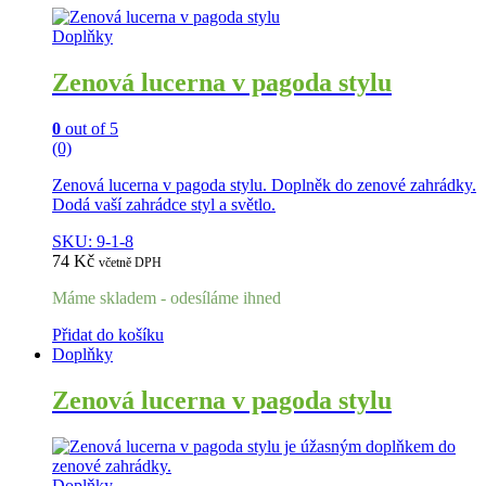
Doplňky
Zenová lucerna v pagoda stylu
0
out of 5
(0)
Zenová lucerna v pagoda stylu. Doplněk do zenové zahrádky.
Dodá vaší zahrádce styl a světlo.
SKU: 9-1-8
74
Kč
včetně DPH
Máme skladem - odesíláme ihned
Přidat do košíku
Doplňky
Zenová lucerna v pagoda stylu
Doplňky