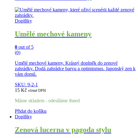
Doplňky
Umělé mechové kameny
0
out of 5
(0)
Umělé mechové kameny. Krásný doplněk do zenové
zahrádky. Dodá zahrádce barvu a optimismus. Japonský zen k
vám domů.
SKU: 9-2-1
15
Kč
včetně DPH
Máme skladem - odesíláme ihned
Přidat do košíku
Doplňky
Zenová lucerna v pagoda stylu