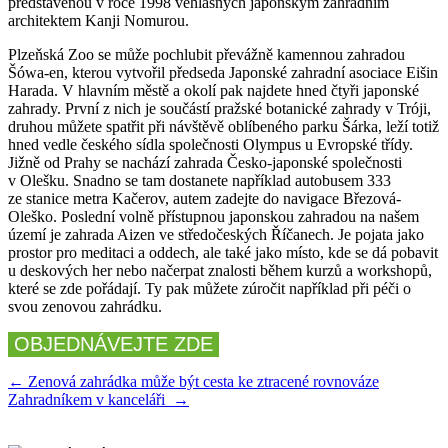
představenou v roce 1998 věhlasných japonským zahradním
architektem Kanji Nomurou.
Plzeňská Zoo se může pochlubit převážně kamennou zahradou
Šówa-en, kterou vytvořil předseda Japonské zahradní asociace Eišin
Harada. V hlavním městě a okolí pak najdete hned čtyři japonské
zahrady. První z nich je součástí pražské botanické zahrady v Tróji,
druhou můžete spatřit při návštěvě oblíbeného parku Šárka, leží totiž
hned vedle českého sídla společnosti Olympus u Evropské třídy.
Jižně od Prahy se nachází zahrada Česko-japonské společnosti
v Olešku. Snadno se tam dostanete například autobusem 333
ze stanice metra Kačerov, autem zadejte do navigace Březová-
Oleško. Poslední volně přístupnou japonskou zahradou na našem
území je zahrada Aizen ve středočeských Říčanech. Je pojata jako
prostor pro meditaci a oddech, ale také jako místo, kde se dá pobavit
u deskových her nebo načerpat znalosti během kurzů a workshopů,
které se zde pořádají. Ty pak můžete zúročit například při péči o
svou zenovou zahrádku.
OBJEDNÁVEJTE ZDE
Navigace
←
Zenová zahrádka může být cesta ke ztracené rovnováze
Zahradníkem v kanceláři
→
pro
příspěvek