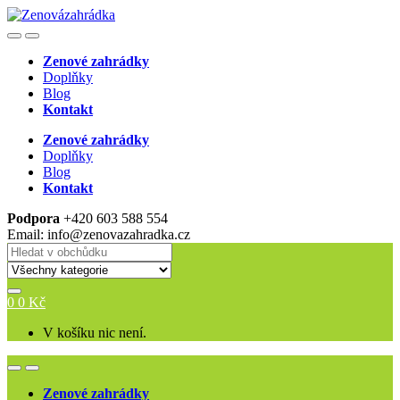
Skip
Skip
to
to
Open
Close
navigation
content
Zenové zahrádky
Doplňky
Blog
Kontakt
Zenové zahrádky
Doplňky
Blog
Kontakt
Podpora
+420 603 588 554
Email: info@zenovazahradka.cz
Search
for:
0
0
Kč
V košíku nic není.
Open
Close
Zenové zahrádky