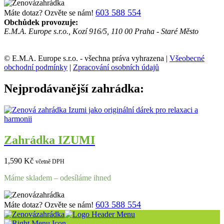
603 588 554
Máte dotaz? Ozvěte se nám!
Obchůdek provozuje:
E.M.A. Europe s.r.o., Kozí 916/5, 110 00 Praha - Staré Město
© E.M.A. Europe s.r.o. - všechna práva vyhrazena |
Všeobecné
obchodní podmínky
|
Zpracování osobních údajů
Nejprodávanější zahrádka:
Zahrádka IZUMI
1,590
Kč
včetně DPH
Máme skladem – odesíláme ihned
603 588 554
Máte dotaz? Ozvěte se nám!