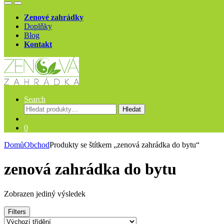
Open
Close
Zenové zahrádky
Doplňky
Blog
Kontakt
Search
Hledat:
Hledat
0
Domů
Obchod
Produkty se štítkem „zenová zahrádka do bytu“
zenová zahrádka do bytu
Zobrazen jediný výsledek
Filters