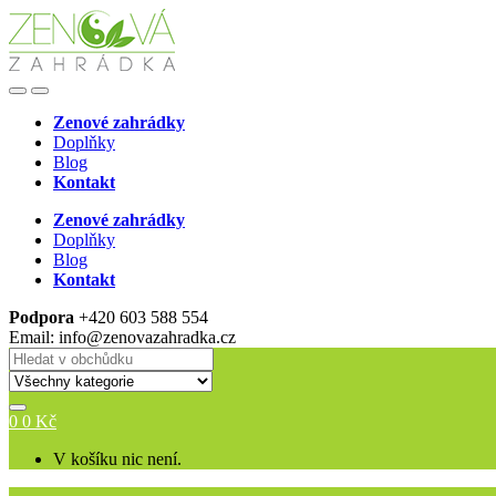
Skip
Skip
to
to
navigation
content
Open
Close
Zenové zahrádky
Doplňky
Blog
Kontakt
Zenové zahrádky
Doplňky
Blog
Kontakt
Podpora
+420 603 588 554
Email: info@zenovazahradka.cz
Search
for:
0
0
Kč
V košíku nic není.