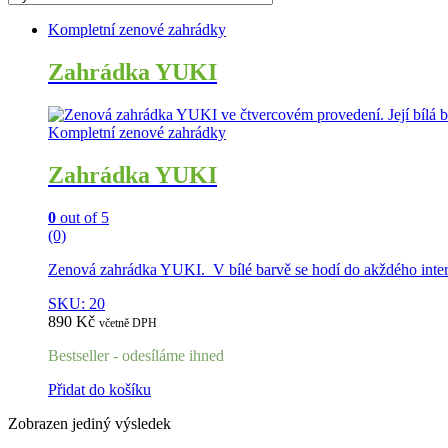
Kompletní zenové zahrádky
Zahrádka YUKI
Kompletní zenové zahrádky
Zahrádka YUKI
0
out of 5
(0)
Zenová zahrádka YUKI. V bílé barvě se hodí do akždého interi
SKU: 20
890
Kč
včetně DPH
Bestseller - odesíláme ihned
Přidat do košíku
Zobrazen jediný výsledek