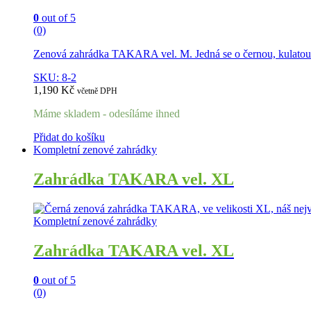
0
out of 5
(0)
Zenová zahrádka TAKARA vel. M. Jedná se o černou, kulatou 
SKU: 8-2
1,190
Kč
včetně DPH
Máme skladem - odesíláme ihned
Přidat do košíku
Kompletní zenové zahrádky
Zahrádka TAKARA vel. XL
Kompletní zenové zahrádky
Zahrádka TAKARA vel. XL
0
out of 5
(0)