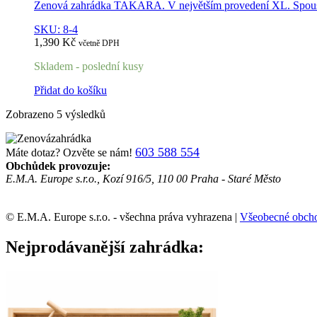
Zenová zahrádka TAKARA. V největším provedení XL. Spousty 
SKU: 8-4
1,390
Kč
včetně DPH
Skladem - poslední kusy
Přidat do košíku
Zobrazeno 5 výsledků
603 588 554
Máte dotaz? Ozvěte se nám!
Obchůdek provozuje:
E.M.A. Europe s.r.o., Kozí 916/5, 110 00 Praha - Staré Město
© E.M.A. Europe s.r.o. - všechna práva vyhrazena |
Všeobecné obch
Nejprodávanější zahrádka: