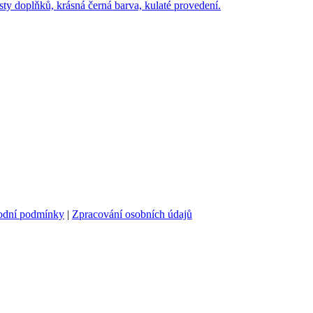
doplňků, krásná černá barva, kulaté provedení.
odní podmínky
|
Zpracování osobních údajů