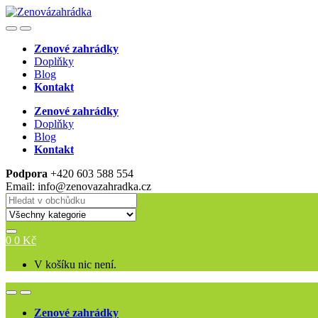
Skip
Skip
to
to
Open
Close
navigation
content
Zenové zahrádky
Doplňky
Blog
Kontakt
Zenové zahrádky
Doplňky
Blog
Kontakt
Podpora
+420 603 588 554
Email: info@zenovazahradka.cz
Search
for:
0
0
Kč
V košíku nic není.
Open
Close
Zenové zahrádky