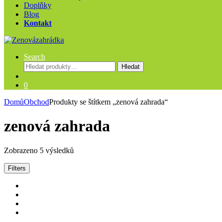
Doplňky
Blog
Kontakt
Search
Hledat:
Hledat
0
Domů
Obchod
Produkty se štítkem „zenová zahrada“
zenová zahrada
Zobrazeno 5 výsledků
Filters