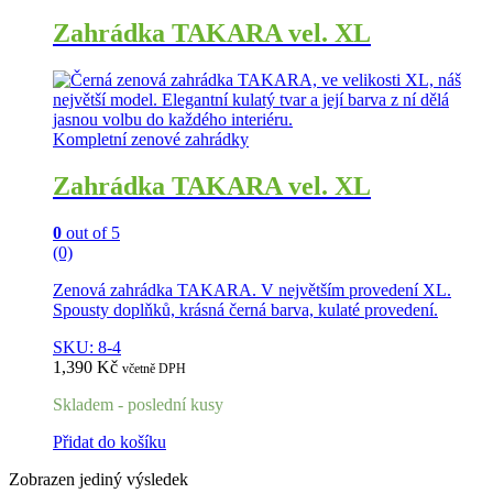
Zahrádka TAKARA vel. XL
Kompletní zenové zahrádky
Zahrádka TAKARA vel. XL
0
out of 5
(0)
Zenová zahrádka TAKARA. V největším provedení XL.
Spousty doplňků, krásná černá barva, kulaté provedení.
SKU: 8-4
1,390
Kč
včetně DPH
Skladem - poslední kusy
Přidat do košíku
Zobrazen jediný výsledek