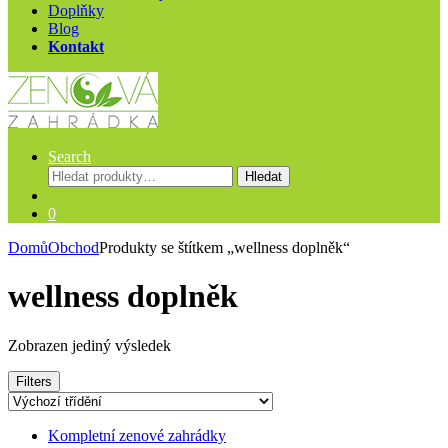
Doplňky
Blog
Kontakt
Search
Hledat:
Hledat
0
Domů
Obchod
Produkty se štítkem „wellness doplněk“
wellness doplněk
Zobrazen jediný výsledek
Filters
Kompletní zenové zahrádky