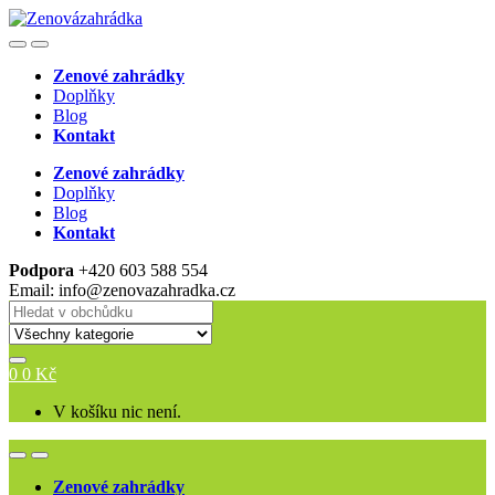
Skip
Skip
to
to
Open
Close
navigation
content
Zenové zahrádky
Doplňky
Blog
Kontakt
Zenové zahrádky
Doplňky
Blog
Kontakt
Podpora
+420 603 588 554
Email: info@zenovazahradka.cz
Search
for:
0
0
Kč
V košíku nic není.
Open
Close
Zenové zahrádky