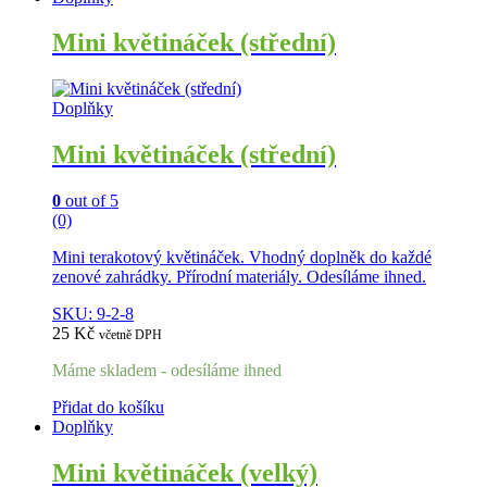
Mini květináček (střední)
Doplňky
Mini květináček (střední)
0
out of 5
(0)
Mini terakotový květináček. Vhodný doplněk do každé
zenové zahrádky. Přírodní materiály. Odesíláme ihned.
SKU: 9-2-8
25
Kč
včetně DPH
Máme skladem - odesíláme ihned
Přidat do košíku
Doplňky
Mini květináček (velký)