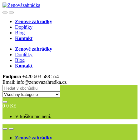
Skip
Skip
to
to
Open
Close
navigation
content
Zenové zahrádky
Doplňky
Blog
Kontakt
Zenové zahrádky
Doplňky
Blog
Kontakt
Podpora
+420 603 588 554
Email: info@zenovazahradka.cz
Search
for:
0
0
Kč
V košíku nic není.
Open
Close
Zenové zahrádky