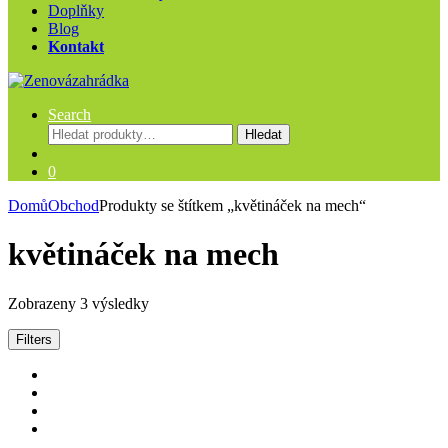
Doplňky
Blog
Kontakt
Search
Hledat:
Hledat
0
Domů
Obchod
Produkty se štítkem „květináček na mech“
květináček na mech
Zobrazeny 3 výsledky
Filters