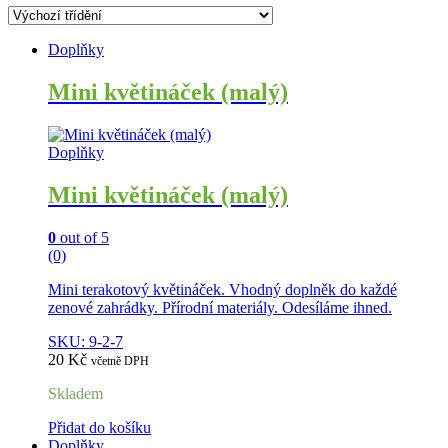
Doplňky
Mini květináček (malý)
Doplňky
Mini květináček (malý)
0
out of 5
(0)
Mini terakotový květináček. Vhodný doplněk do každé
zenové zahrádky. Přírodní materiály. Odesíláme ihned.
SKU: 9-2-7
20
Kč
včetně DPH
Skladem
Přidat do košíku
Doplňky