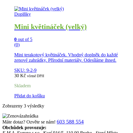
Doplňky
Mini květináček (velký)
0
out of 5
(0)
Mini terakotový květináček. Vhodný doplněk do každé
zenové zahrádky. Přírodní materiály. Odesíláme ihned.
SKU: 9-2-9
30
Kč
včetně DPH
Skladem
Přidat do košíku
Zobrazeny 3 výsledky
603 588 554
Máte dotaz? Ozvěte se nám!
Obchůdek provozuje:
E.M.A. Europe s.r.o., Kozí 916/5, 110 00 Praha - Staré Město