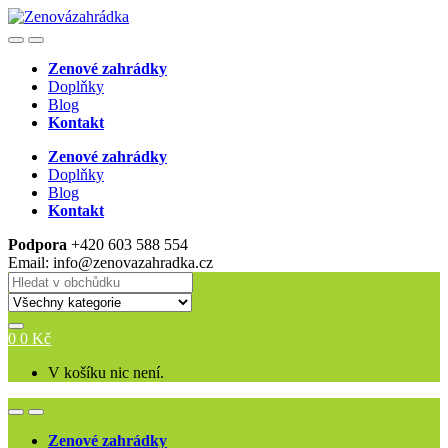
Skip
Skip
to
to
Open
Close
navigation
content
Zenové zahrádky
Doplňky
Blog
Kontakt
Zenové zahrádky
Doplňky
Blog
Kontakt
Podpora
+420 603 588 554
Email: info@zenovazahradka.cz
Search
for:
0
0
Kč
V košíku nic není.
Open
Close
Zenové zahrádky