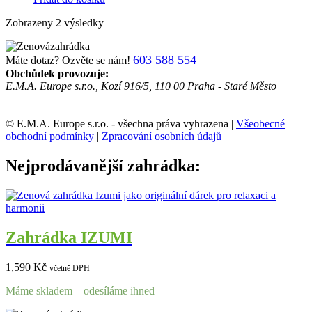
Zobrazeny 2 výsledky
603 588 554
Máte dotaz? Ozvěte se nám!
Obchůdek provozuje:
E.M.A. Europe s.r.o., Kozí 916/5, 110 00 Praha - Staré Město
© E.M.A. Europe s.r.o. - všechna práva vyhrazena |
Všeobecné
obchodní podmínky
|
Zpracování osobních údajů
Nejprodávanější zahrádka:
Zahrádka IZUMI
1,590
Kč
včetně DPH
Máme skladem – odesíláme ihned