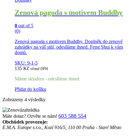
Zenová pagoda s motivem Buddhy
0
out of 5
(0)
Zenová pagoda s motivem Buddhy. Doplněk do zenové
zahrádky na váš stůl, odesíláme ihned. Feng Shui k vám
domů.
SKU: 9-1-5
135
Kč
včetně DPH
Máme skladem - odesíláme ihned
Přidat do košíku
Zobrazeny 4 výsledky
603 588 554
Máte dotaz? Ozvěte se nám!
Obchůdek provozuje:
E.M.A. Europe s.r.o., Kozí 916/5, 110 00 Praha - Staré Město