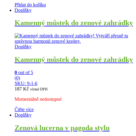
Přidat do košíku
Doplňky
Kamenný můstek do zenové zahrádky
Doplňky
Kamenný můstek do zenové zahrádky
0
out of 5
(0)
SKU: 9-1-6
187
Kč
včetně DPH
Momentálně nedostupné
Čtěte více
Doplňky
Zenová lucerna v pagoda stylu