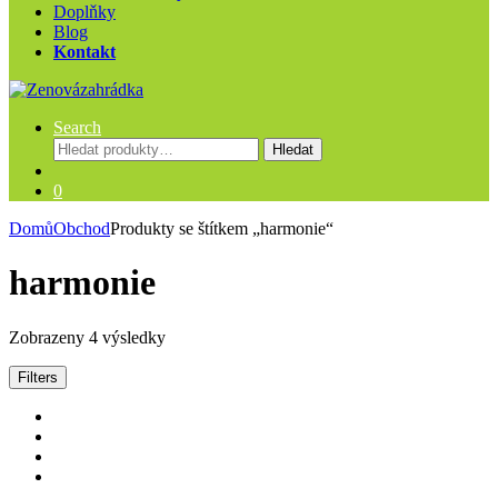
Doplňky
Blog
Kontakt
Search
Hledat:
Hledat
0
Domů
Obchod
Produkty se štítkem „harmonie“
harmonie
Zobrazeny 4 výsledky
Filters