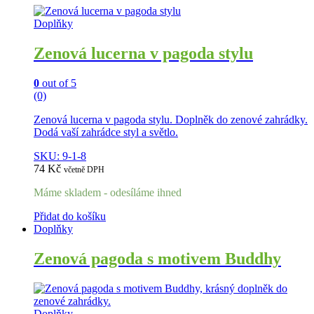
Doplňky
Zenová lucerna v pagoda stylu
0
out of 5
(0)
Zenová lucerna v pagoda stylu. Doplněk do zenové zahrádky.
Dodá vaší zahrádce styl a světlo.
SKU: 9-1-8
74
Kč
včetně DPH
Máme skladem - odesíláme ihned
Přidat do košíku
Doplňky
Zenová pagoda s motivem Buddhy
Doplňky