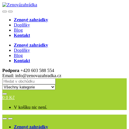
Skip
Skip
to
to
Open
Close
navigation
content
Zenové zahrádky
Doplňky
Blog
Kontakt
Zenové zahrádky
Doplňky
Blog
Kontakt
Podpora
+420 603 588 554
Email: info@zenovazahradka.cz
Search
for:
0
0
Kč
V košíku nic není.
Open
Close
Zenové zahrádky