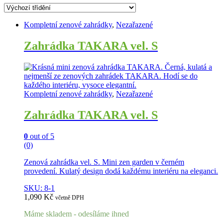
Kompletní zenové zahrádky
,
Nezařazené
Zahrádka TAKARA vel. S
Kompletní zenové zahrádky
,
Nezařazené
Zahrádka TAKARA vel. S
0
out of 5
(0)
Zenová zahrádka vel. S. Mini zen garden v černém
provedení. Kulatý design dodá každému interiéru na eleganci.
SKU: 8-1
1,090
Kč
včetně DPH
Máme skladem - odesíláme ihned