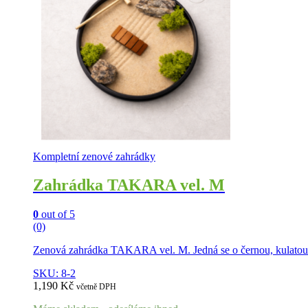
Kompletní zenové zahrádky
Zahrádka TAKARA vel. M
0
out of 5
(0)
Zenová zahrádka TAKARA vel. M. Jedná se o černou, kulatou 
SKU: 8-2
1,190
Kč
včetně DPH