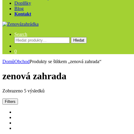
Doplňky
Blog
Kontakt
Search
Hledat:
Hledat
0
Domů
Obchod
Produkty se štítkem „zenová zahrada“
zenová zahrada
Zobrazeno 5 výsledků
Filters