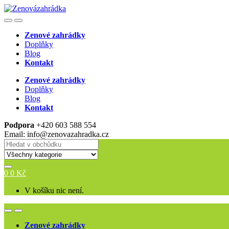
Skip
Skip
to
to
Open
Close
navigation
content
Zenové zahrádky
Doplňky
Blog
Kontakt
Zenové zahrádky
Doplňky
Blog
Kontakt
Podpora
+420 603 588 554
Email: info@zenovazahradka.cz
Search
for:
0
0
Kč
V košíku nic není.
Open
Close
Zenové zahrádky