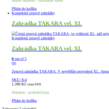
Máme skladem - odesíláme ihned
Přidat do košíku
Kompletní zenové zahrádky
Zahrádka TAKARA vel. XL
Kompletní zenové zahrádky
Zahrádka TAKARA vel. XL
0
out of 5
(0)
Zenová zahrádka TAKARA. V největším provedení XL. Spousty 
SKU: 8-4
1,390
Kč
včetně DPH
Skladem - poslední kusy
Přidat do košíku
Zobrazeno 5 výsledků