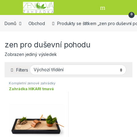
Skip to navigation
Skip to content
Open
0
Domů
Obchod
Produkty se štítkem „zen pro duševní 
zen pro duševní pohodu
Zobrazen jediný výsledek
Filters
Kompletní zenové zahrádky
Zahrádka HIKARI tmavá