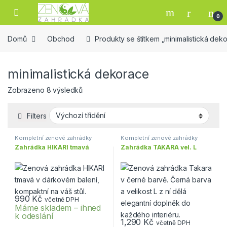
Skip to navigation
Skip to content
Open
0
Domů
Obchod
Produkty se štítkem „minimalistická dek
minimalistická dekorace
Zobrazeno 8 výsledků
Filters
Kompletní zenové zahrádky
Kompletní zenové zahrádky
Zahrádka HIKARI tmavá
Zahrádka TAKARA vel. L
990
Kč
včetně DPH
Máme skladem – ihned
k odeslání
1,290
Kč
včetně DPH