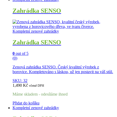
Zahrádka SENSO
Kompletní zenové zahrádky
Zahrádka SENSO
0
out of 5
(0)
Zenová zahrádka SENSO. Český kvalitní výrobek z
borovice. Kompletováno s láskou, už jen postavit na váš stůl.
SKU: 32
1,490
Kč
včetně DPH
Máme skladem - odesíláme ihned
Přidat do košíku
Kompletní zenové zahrádky