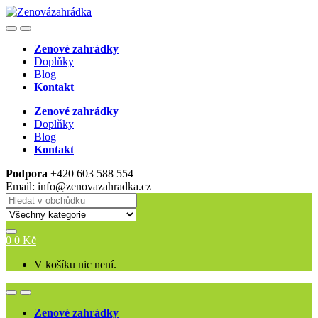
Skip
Skip
to
to
Open
Close
navigation
content
Zenové zahrádky
Doplňky
Blog
Kontakt
Zenové zahrádky
Doplňky
Blog
Kontakt
Podpora
+420 603 588 554
Email: info@zenovazahradka.cz
Search
for:
0
0
Kč
V košíku nic není.
Open
Close
Zenové zahrádky