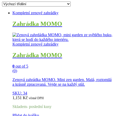
Kompletní zenové zahrádky
Zahrádka MOMO
Kompletní zenové zahrádky
Zahrádka MOMO
0
out of 5
(0)
Zenová zahrádka MOMO. Mini zen garden. Malá, roztomilá
a krásně zpracovaná. Vejde se na každý stůl.
SKU: 34
1,151
Kč
včetně DPH
Skladem- poslední kusy
Přidat do košíku