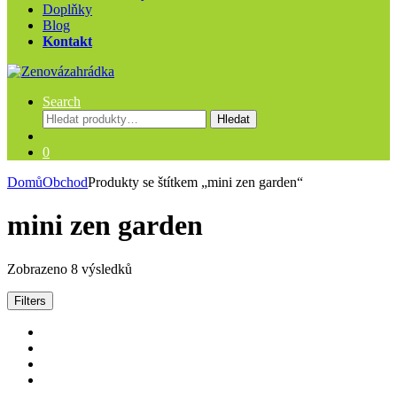
Doplňky
Blog
Kontakt
Search
Hledat:
Hledat
0
Domů
Obchod
Produkty se štítkem „mini zen garden“
mini zen garden
Zobrazeno 8 výsledků
Filters