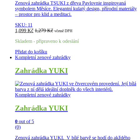
Zenová zahrádka TSUKI z dřeva Pavlovnie inspirovaná
symbolem Měsíce. Elegantní kulatý design, přírodní materiály
– prostor pro klid a meditaci.
SKU: 11
1,099
Kč
1,279
Kč
včetně DPH
Skladem - připraveno k odeslání
Přidat do košíku
Kompletní zenové zahrádky
Zahrádka YUKI
Kompletní zenové zahrádky
Zahrádka YUKI
0
out of 5
(0)
Zenová zahrádka YUKI. V bílé barvě se hodí do akždého