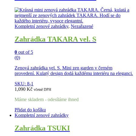
Kompletní zenové zahrádky
,
Nezařazené
Zahrádka TAKARA vel. S
0
out of 5
(0)
Zenová zahrádka vel. S. Mini zen garden v černém
provedení. Kulatý design dodá každému interiéru na eleganci.
SKU: 8-1
1,090
Kč
včetně DPH
Máme skladem - odesíláme ihned
Přidat do košíku
Kompletní zenové zahrádky
Zahrádka TSUKI