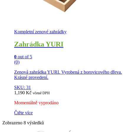
Kompletní zenové zahrádky
Zahrádka YURI
0
out of 5
(0)
Zenová zahrádka YURI. Vyrobená z borovicového dřeva.
Krásné provedení.
SKU: 31
1,190
Kč
včetně DPH
Momentálně vyprodáno
Čtěte více
Zobrazeno 8 výsledků