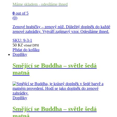
Máme skladem - odesíláme ihned
0
out of 5
(0)
Zenové hrabičky – zenový nůž. Důležitý doplněk do každé
zenové zahrádky. Vytváří zajímavý vzor. Odesíláme ihned.
SKU: 9-3-1
50
Kč
včetně DPH
Přidat do košíku
Doplňky
Smějící se Buddha – světle šedá
matná
Doplňky
Smějící se Buddha – světle šedá
matná