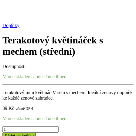
Doplňky
Terakotový květináček s
mechem (střední)
Dostupnost:
Máme skladem - odesíláme ihned
Terakotový mini květináč V setu s mechem. Ideální zenový doplněk
ke každé zenové zahrádce.
89
Kč
včetně DPH
Máme skladem - odesíláme ihned
Terakotový
květináček
Přidat do košíku