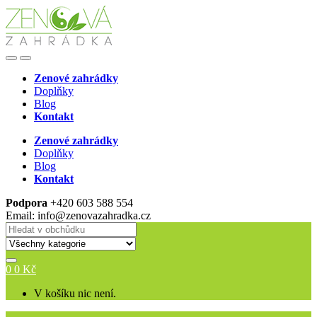
Skip
Skip
to
to
navigation
content
Open
Close
Zenové zahrádky
Doplňky
Blog
Kontakt
Zenové zahrádky
Doplňky
Blog
Kontakt
Podpora
+420 603 588 554
Email: info@zenovazahradka.cz
Search
for:
0
0
Kč
V košíku nic není.