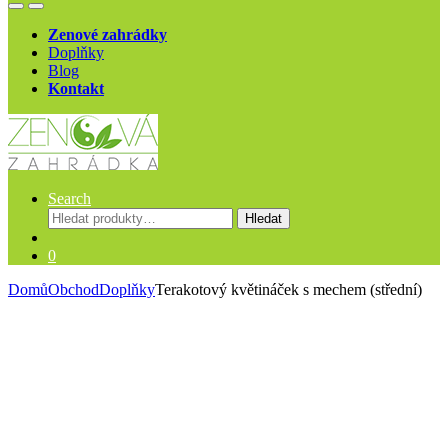
Open
Close
Zenové zahrádky
Doplňky
Blog
Kontakt
Search
Hledat:
Hledat
0
Domů
Obchod
Doplňky
Terakotový květináček s mechem (střední)