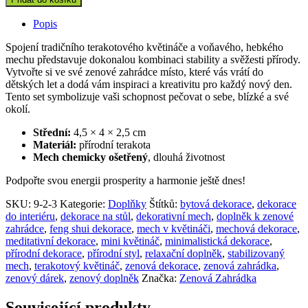
s
mechem
Popis
(střední)
quantity
Spojení tradičního terakotového květináče a voňavého, hebkého
mechu představuje dokonalou kombinaci stability a svěžesti přírody.
Vytvořte si ve své zenové zahrádce místo, které vás vrátí do
dětských let a dodá vám inspiraci a kreativitu pro každý nový den.
Tento set symbolizuje vaši schopnost pečovat o sebe, blízké a své
okolí.
Střední:
4,5 × 4 × 2,5 cm
Materiál:
přírodní terakota
Mech chemicky ošetřený
, dlouhá životnost
Podpořte svou energii prosperity a harmonie ještě dnes!
SKU:
9-2-3
Kategorie:
Doplňky
Štítků:
bytová dekorace
,
dekorace
do interiéru
,
dekorace na stůl
,
dekorativní mech
,
doplněk k zenové
zahrádce
,
feng shui dekorace
,
mech v květináči
,
mechová dekorace
,
meditativní dekorace
,
mini květináč
,
minimalistická dekorace
,
přírodní dekorace
,
přírodní styl
,
relaxační doplněk
,
stabilizovaný
mech
,
terakotový květináč
,
zenová dekorace
,
zenová zahrádka
,
zenový dárek
,
zenový doplněk
Značka:
Zenová Zahrádka
Související produkty