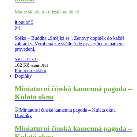
Máme skladem - odesíláme ihned
0
out of 5
(0)
Soška – Buddha „Smějící se“. Zenový doplněk do každé
zahrádky. Vyrobená z e světle šedé pryskyřice v matném
provedení.
SKU: 9-3-9
102
Kč
včetně DPH
Přidat do košíku
Doplňky
Miniaturní čínská kamenná pagoda –
Kulatá okna
Doplňky
Miniaturní čínská kamenná pagoda –
Kulatá okna