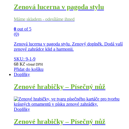
Zenová lucerna v pagoda stylu
Máme skladem - odesíláme ihned
0
out of 5
(0)
Zenová lucerna v pagoda stylu. Zenový doplněk. Dodá vaší
zenové zahrádce klid a harmonii.
SKU: 9-1-9
68
Kč
včetně DPH
Přidat do košíku
Doplňky
Zenové hrabičky – Písečný nůž
Doplňky
Zenové hrabičky – Písečný nůž