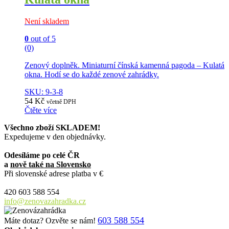
Není skladem
0
out of 5
(0)
Zenový doplněk. Miniaturní čínská kamenná pagoda – Kulatá
okna. Hodí se do každé zenové zahrádky.
SKU: 9-3-8
54
Kč
včetně DPH
Čtěte více
Všechno zboží SKLADEM!
Expedujeme v den objednávky.
Odesíláme po celé ČR
a
nově také na Slovensko
Při slovenské adrese platba v €
420 603 588 554
info@zenovazahradka.cz
603 588 554
Máte dotaz? Ozvěte se nám!