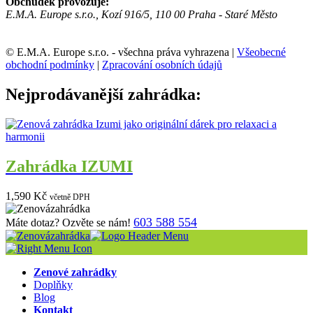
Obchůdek provozuje:
E.M.A. Europe s.r.o., Kozí 916/5, 110 00 Praha - Staré Město
© E.M.A. Europe s.r.o. - všechna práva vyhrazena |
Všeobecné
obchodní podmínky
|
Zpracování osobních údajů
Nejprodávanější zahrádka:
Zahrádka IZUMI
1,590
Kč
včetně DPH
603 588 554
Máte dotaz? Ozvěte se nám!
Zenové zahrádky
Doplňky
Blog
Kontakt