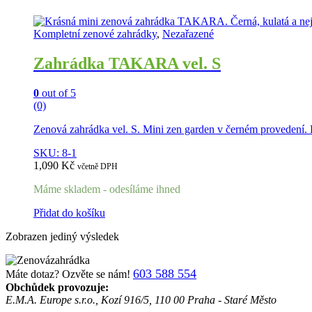
Kompletní zenové zahrádky
,
Nezařazené
Zahrádka TAKARA vel. S
0
out of 5
(0)
Zenová zahrádka vel. S. Mini zen garden v černém provedení. 
SKU: 8-1
1,090
Kč
včetně DPH
Máme skladem - odesíláme ihned
Přidat do košíku
Zobrazen jediný výsledek
603 588 554
Máte dotaz? Ozvěte se nám!
Obchůdek provozuje:
E.M.A. Europe s.r.o., Kozí 916/5, 110 00 Praha - Staré Město