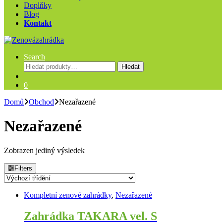
Doplňky
Blog
Kontakt
Search
Hledat:
Hledat
0
Domů
Obchod
Nezařazené
Nezařazené
Zobrazen jediný výsledek
Filters
Kompletní zenové zahrádky
,
Nezařazené
Zahrádka TAKARA vel. S