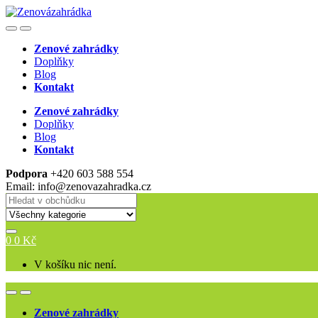
Skip
Skip
to
to
Open
Close
navigation
content
Zenové zahrádky
Doplňky
Blog
Kontakt
Zenové zahrádky
Doplňky
Blog
Kontakt
Podpora
+420 603 588 554
Email: info@zenovazahradka.cz
Search for:
0
0
Kč
V košíku nic není.
Open
Close
Zenové zahrádky